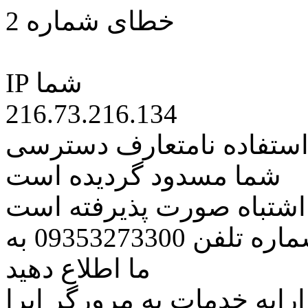
خطای شماره 2
IP شما
216.73.216.134
 استفاده نامتعارف دسترسی
شما مسدود گردیده است
ه اشتباه صورت پذیرفته است
مراتب این مسئله را از طریق شماره تلفن 09353273300 به
ما اطلاع دهید
رایه خدمات به مرورگر اپرا